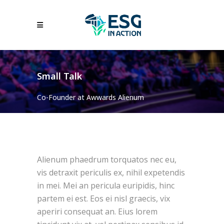
Small Talk
Co-Founder at Awwards Alienum
Alienum phaedrum torquatos nec eu,
vis detraxit periculis ex, nihil expetendis
in mei. Mei an pericula euripidis, hinc
partem ei est. Eos ei nisl graecis, vix
aperiri consequat an. Eius lorem