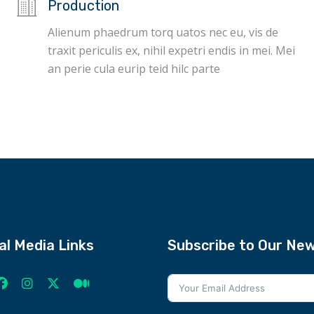
Production
Alienum phaedrum torq uatos nec eu, vis de
traxit periculis ex, nihil expetri endis in mei. Mei
an perie cula eurip teid hilc parte
al Media Links
Subscribe to Our New