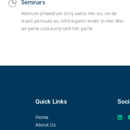
Seminars
Alienum phaedrum torq uatos nec eu, vis de
traxit periculis ex, nihil expetri endis in mei. Mei
an perie cula eurip teid hilc parte
Quick Links
Soci
Home
About Us