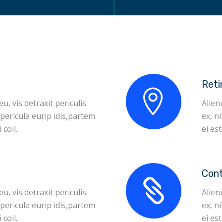
Reti
 vis detraxit periculis
Alien
 pericula eurip idis,partem
ex, n
 coil.
ei est
Con
 vis detraxit periculis
Alien
 pericula eurip idis,partem
ex, n
 coil.
ei est