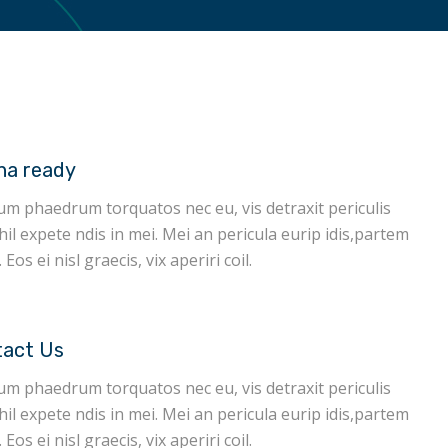
na ready
um phaedrum torquatos nec eu, vis detraxit periculis
ihil expete ndis in mei. Mei an pericula eurip idis,partem
. Eos ei nisl graecis, vix aperiri coil.
tact Us
um phaedrum torquatos nec eu, vis detraxit periculis
ihil expete ndis in mei. Mei an pericula eurip idis,partem
. Eos ei nisl graecis, vix aperiri coil.